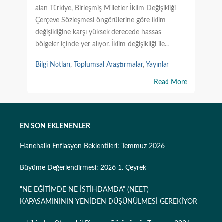
alan Türkiye, Birleşmiş Milletler İklim Değişikliği
Çerçeve Sözleşmesi öngörülerine göre iklim
değişikliğine karşı yüksek derecede hassas
bölgeler içinde yer alıyor. İklim değişikliği ile...
Bilgi Notları
,
Toplumsal Araştırmalar
,
Yayınlar
Read More
EN SON EKLENENLER
Hanehalkı Enflasyon Beklentileri: Temmuz 2026
Büyüme Değerlendirmesi: 2026 1. Çeyrek
“NE EĞİTİMDE NE İSTİHDAMDA” (NEET)
KAPASAMINININ YENİDEN DÜŞÜNÜLMESİ GEREKİYOR