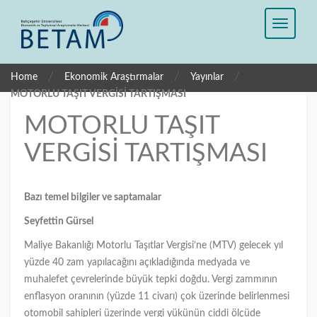
/
/
/
Home
Ekonomik Araştırmalar
Yayınlar
MOTORLU TAŞIT VERGİSİ TARTIŞMASI
MOTORLU TAŞIT
VERGİSİ TARTIŞMASI
Bazı temel bilgiler ve saptamalar
S
eyfettin Gürsel
Maliye Bakanlığı Motorlu Taşıtlar Vergisi’ne (MTV) gelecek yıl
yüzde 40 zam yapılacağını açıkladığında medyada ve
muhalefet çevrelerinde büyük tepki doğdu. Vergi zammının
enflasyon oranının (yüzde 11 civarı) çok üzerinde belirlenmesi
otomobil sahipleri üzerinde vergi yükünün ciddi ölçüde