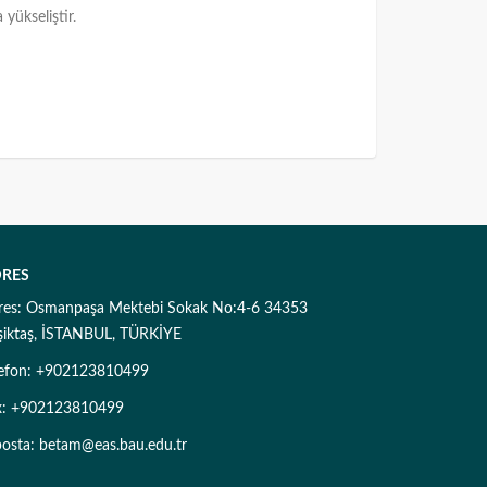
yükseliştir.
RES
res: Osmanpaşa Mektebi Sokak No:4-6 34353
şiktaş, İSTANBUL, TÜRKİYE
lefon: +902123810499
x: +902123810499
posta: betam@eas.bau.edu.tr