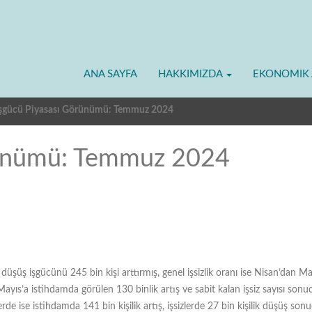
ANA SAYFA
HAKKIMIZDA
EKONOMIK 
şgücü Piyasası Görünümü: Temmuz 2024
rünümü: Temmuz 2024
ik düşüş işgücünü 245 bin kişi arttırmış, genel işsizlik oranı ise Nisan’dan
 Mayıs’a istihdamda görülen 130 binlik artış ve sabit kalan işsiz sayısı sonu
de ise istihdamda 141 bin kişilik artış, işsizlerde 27 bin kişilik düşüş sonu