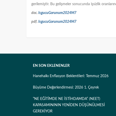
gerilemiştir. Bu gelişmeler sonucunda işsizlik oranları
doc.
IsgucuGorunum2024M7
pdf.
IsgucuGorunum2024M7
EN SON EKLENENLER
Hanehalkı Enflasyon Beklentileri: Temmuz 2026
Büyüme Değerlendirmesi: 2026 1. Çeyrek
“NE EĞİTİMDE NE İSTİHDAMDA” (NEET)
KAPASAMINININ YENİDEN DÜŞÜNÜLMESİ
GEREKİYOR