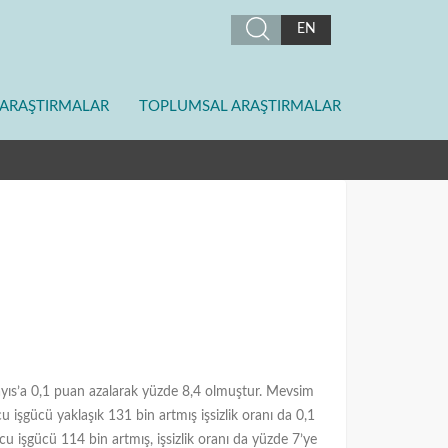
EN
ARAŞTIRMALAR
TOPLUMSAL ARAŞTIRMALAR
 Mayıs’a 0,1 puan azalarak yüzde 8,4 olmuştur. Mevsim
cu işgücü yaklaşık 131 bin artmış işsizlik oranı da 0,1
cu işgücü 114 bin artmış, işsizlik oranı da yüzde 7’ye