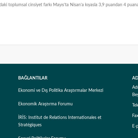
ndaki toplumsal cinsiyet farkı Mayıs’ta Nisan’a kıyasla 3,9 puandan 4 puana 
BAĞLANTILAR
AD
Ad
Ekonomi ve Dış Politika Araştırmalar Merkezi
Be
Ekonomik Araştırma Forumu
Te
Fa
İRİS: Institut de Relations Internationales et
Stratégiques
E-