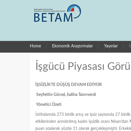
/
/
/
Home
Ekonomik Araştırmalar
Yayınlar
İ
İşgücü Piyasası Gö
İŞSİZLİKTE DÜŞÜŞ DEVAM EDİYOR
Seyfettin Gürsel, Saliha Tanrıverdi
Yönetici Özeti
İstihdamda 273 binlik artış ve işsiz sayısında 27 binl
etkilerinden arındırılmış kadın işsizlik oranı Nisan’dan
puan azalarak yüzde 11 olarak gerçekleşmiştir. Erkekler