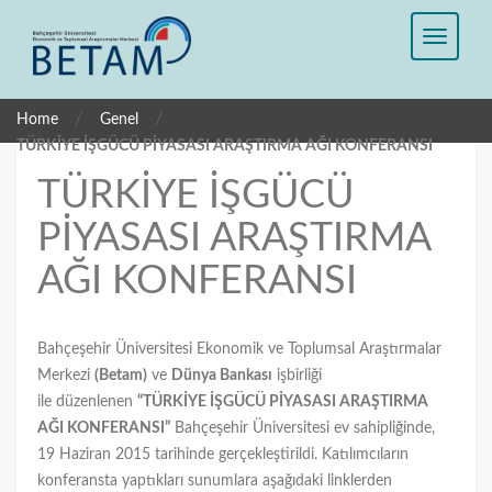
/
/
Home
Genel
TÜRKİYE İŞGÜCÜ PİYASASI ARAŞTIRMA AĞI KONFERANSI
TÜRKİYE İŞGÜCÜ
PİYASASI ARAŞTIRMA
AĞI KONFERANSI
Bahçeşehir Üniversitesi Ekonomik ve Toplumsal Araştırmalar
Merkezi
(Betam)
ve
Dünya Bankası
işbirliği
ile düzenlenen
“TÜRKİYE İŞGÜCÜ PİYASASI ARAŞTIRMA
AĞI KONFERANSI”
Bahçeşehir Üniversitesi ev sahipliğinde,
19 Haziran 2015 tarihinde gerçekleştirildi. Katılımcıların
konferansta yaptıkları sunumlara aşağıdaki linklerden