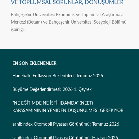
VE TOPLUMSAL SORUNLAR, DÖNÜŞÜMLER
Bahçeşehir Üniversitesi Ekonomik ve Toplumsal Araştırmalar
Merkezi (Betam) ve Bahçeşehir Üniversitesi Sosyoloji Bölümü
işbirliği...
EN SON EKLENENLER
Hanehalkı Enflasyon Beklentileri: Temmuz 2026
Büyüme Değerlendirmesi: 2026 1. Çeyrek
“NE EĞİTİMDE NE İSTİHDAMDA” (NEET)
KAPASAMINININ YENİDEN DÜŞÜNÜLMESİ GEREKİYOR
sahibindex Otomobil Piyasası Görünümü: Temmuz 2026
sahibindex Otomobil Piyasası Görünümü: Haziran 2026