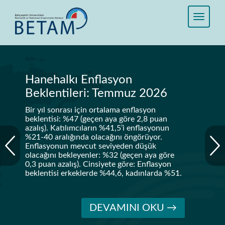
Hanehalkı Enflasyon
Beklentileri: Temmuz 2026
Bir yıl sonrası için ortalama enflasyon
beklentisi: %47 (geçen aya göre 2,8 puan
azalış). Katılımcıların %41,5’i enflasyonun
%21-40 aralığında olacağını öngörüyor.
Enflasyonun mevcut seviyeden düşük
olacağını bekleyenler: %32 (geçen aya göre
0,3 puan azalış). Cinsiyete göre: Enflasyon
beklentisi erkeklerde %44,6, kadınlarda %51.
DEVAMINI OKU →