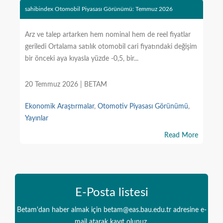
sahibindex Otomobil Piyasası Görünümü: Temmuz 2026
Arz ve talep artarken hem nominal hem de reel fiyatlar
geriledi Ortalama satılık otomobil cari fiyatındaki değişim
bir önceki aya kıyasla yüzde -0,5, bir...
20 Temmuz 2026 | BETAM
Ekonomik Araştırmalar
,
Otomotiv Piyasası Görünümü
,
Yayınlar
Read More
E-Posta listesi
Betam'dan haber almak için betam@eas.bau.edu.tr adresine e-
mail atarak kayıt olunuz.