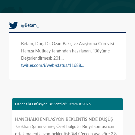
@Betam_
Betam, Doç. Dr. Ozan Bakış ve Araştırma Görevlisi
Hamza Mutluay tarafından hazırlanan, "Büyüme
Değerlendirmesi: 201…
twitter.com/i/web/status/11688…
Hanehalkı Enflasyon Beklentileri: Temmuz 2026
HANEHALKI ENFLASYON BEKLENTİSİNDE DÜŞÜŞ
Gökhan Şahin Güneş Özet bulgular Bir yıl sonrası için
ortalama enflasyon beklentisi: %47 (geçen aya göre 2,8