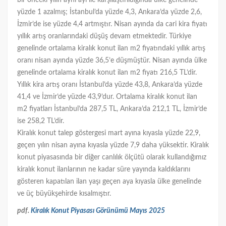
bir önceki yılın aynı ayı ile karşılaştırıldığında ülke genelinde
yüzde 1 azalmış; İstanbul’da yüzde 4,3, Ankara’da yüzde 2,6,
İzmir’de ise yüzde 4,4 artmıştır. Nisan ayında da cari kira fiyatı
yıllık artış oranlarındaki düşüş devam etmektedir. Türkiye
genelinde ortalama kiralık konut ilan m2 fiyatındaki yıllık artış
oranı nisan ayında yüzde 36,5’e düşmüştür. Nisan ayında ülke
genelinde ortalama kiralık konut ilan m2 fiyatı 216,5 TL’dir.
Yıllık kira artış oranı İstanbul’da yüzde 43,8, Ankara’da yüzde
41,4 ve İzmir’de yüzde 43,9’dur. Ortalama kiralık konut ilan
m2 fiyatları İstanbul’da 287,5 TL, Ankara’da 212,1 TL, İzmir’de
ise 258,2 TL’dir.
Kiralık konut talep göstergesi mart ayına kıyasla yüzde 22,9,
geçen yılın nisan ayına kıyasla yüzde 7,9 daha yüksektir. Kiralık
konut piyasasında bir diğer canlılık ölçütü olarak kullandığımız
kiralık konut ilanlarının ne kadar süre yayında kaldıklarını
gösteren kapatılan ilan yaşı geçen aya kıyasla ülke genelinde
ve üç büyükşehirde kısalmıştır.
pdf.
Kiralık Konut Piyasası Görünümü Mayıs 2025