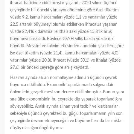
ihracat haricinde ciddi artışlar yaşandı. 2020 yılının üçüncü
çeyreğinde bir önceki yılın aynı dönemine göre özel tüketim
yüzde 9,2, kamu harcamaları yüzde 1,1 ve yatırımlar yüzde
22,5 artarak büyümeyi olumlu etkilerken ihracatta yaşanan
yüzde 22,4’lük daralma ile ithalattaki yüzde 15,8’lik artış
büyümeyi baskıladı. Böylece GSYH yıllık bazda yüzde 6,7
büyüdü. Mevsim ve takvim etkisinden arındırılmış serilere göre
ise özel tüketim (yüzde 21,4), kamu harcamaları (yüzde 4,0),
yatırımlar (yüzde 20,8), ihracat (yüzde 30,1) ve ithalat (yüzde
27,6) bir önceki çeyreğe göre artış kaydetti.
Haziran ayında atılan normalleşme adımları üçüncü çeyrek
boyunca etkili oldu. Ekonomik toparlanmada salgına dair
önlemlerin gevşetilmesi son derece etkili olmuştur. Bunun yanı
sıra ülke ekonomisinin bu çeyrekte dip yaparak toparlandığını
söyleyebiliriz. Aralık ayında alınan yeni tedbir ve kısıtlamalar
sebebiyle üçüncü çeyrekteki bu güçlü toparlanmanın yılın son
çeyreğinde devam etmeyeceğini ve büyüme hızında bir miktar
düşüş olacağını öngörüyoruz.