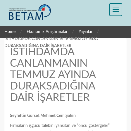
/
/
/
Home
Ekonomik Araştırmalar
Yayınlar
İSTİHDAMDA CANLANMANIN TEMMUZ AYINDA
DURAKSADIĞINA DAİR İŞARETLER
İSTİHDAMDA
CANLANMANIN
TEMMUZ AYINDA
DURAKSADIĞINA
DAİR İŞARETLER
Seyfettin Gürsel, Mehmet Cem Şahin
Firmaların işgücü talebini yansıtan ve “öncü göstergeler”