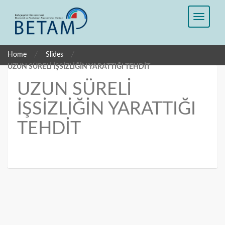
/
/
Home
Slides
UZUN SÜRELİ İŞSİZLİĞİN YARATTIĞI TEHDİT
UZUN SÜRELİ
İŞSİZLİĞİN YARATTIĞI
TEHDİT