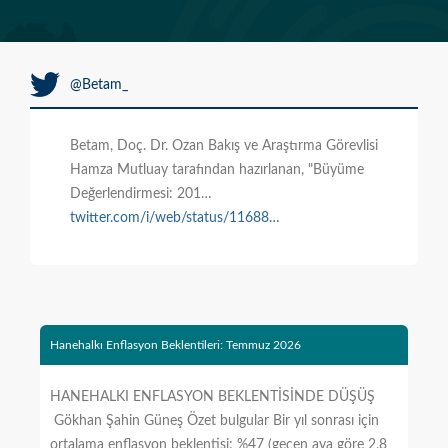
@Betam_
Betam, Doç. Dr. Ozan Bakış ve Araştırma Görevlisi
Hamza Mutluay tarafından hazırlanan, "Büyüme
Değerlendirmesi: 201…
twitter.com/i/web/status/11688…
Hanehalkı Enflasyon Beklentileri: Temmuz 2026
HANEHALKI ENFLASYON BEKLENTİSİNDE DÜŞÜŞ
Gökhan Şahin Güneş Özet bulgular Bir yıl sonrası için
ortalama enflasyon beklentisi: %47 (geçen aya göre 2,8