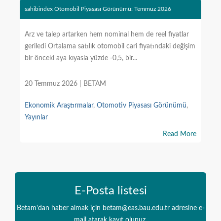
sahibindex Otomobil Piyasası Görünümü: Temmuz 2026
Arz ve talep artarken hem nominal hem de reel fiyatlar
geriledi Ortalama satılık otomobil cari fiyatındaki değişim
bir önceki aya kıyasla yüzde -0,5, bir...
20 Temmuz 2026 | BETAM
Ekonomik Araştırmalar
,
Otomotiv Piyasası Görünümü
,
Yayınlar
Read More
E-Posta listesi
Betam'dan haber almak için betam@eas.bau.edu.tr adresine e-
mail atarak kayıt olunuz.