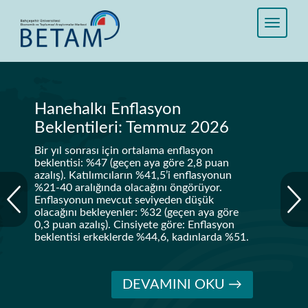
Hanehalkı Enflasyon
Beklentileri: Temmuz 2026
Bir yıl sonrası için ortalama enflasyon
beklentisi: %47 (geçen aya göre 2,8 puan
azalış). Katılımcıların %41,5’i enflasyonun
%21-40 aralığında olacağını öngörüyor.
Enflasyonun mevcut seviyeden düşük
olacağını bekleyenler: %32 (geçen aya göre
0,3 puan azalış). Cinsiyete göre: Enflasyon
beklentisi erkeklerde %44,6, kadınlarda %51.
DEVAMINI OKU →