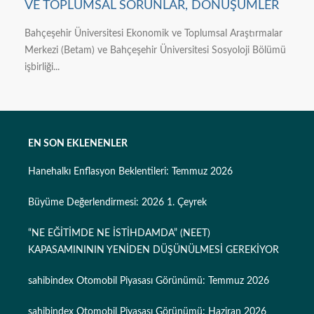
VE TOPLUMSAL SORUNLAR, DÖNÜŞÜMLER
Bahçeşehir Üniversitesi Ekonomik ve Toplumsal Araştırmalar
Merkezi (Betam) ve Bahçeşehir Üniversitesi Sosyoloji Bölümü
işbirliği...
EN SON EKLENENLER
Hanehalkı Enflasyon Beklentileri: Temmuz 2026
Büyüme Değerlendirmesi: 2026 1. Çeyrek
“NE EĞİTİMDE NE İSTİHDAMDA” (NEET)
KAPASAMINININ YENİDEN DÜŞÜNÜLMESİ GEREKİYOR
sahibindex Otomobil Piyasası Görünümü: Temmuz 2026
sahibindex Otomobil Piyasası Görünümü: Haziran 2026