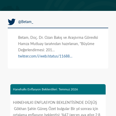
@Betam_
Betam, Doç. Dr. Ozan Bakış ve Araştırma Görevlisi
Hamza Mutluay tarafından hazırlanan, "Büyüme
Değerlendirmesi: 201…
twitter.com/i/web/status/11688…
Hanehalkı Enflasyon Beklentileri: Temmuz 2026
HANEHALKI ENFLASYON BEKLENTİSİNDE DÜŞÜŞ
Gökhan Şahin Güneş Özet bulgular Bir yıl sonrası için
ortalama enflasyon beklentisi: %47 (geçen aya göre 2,8