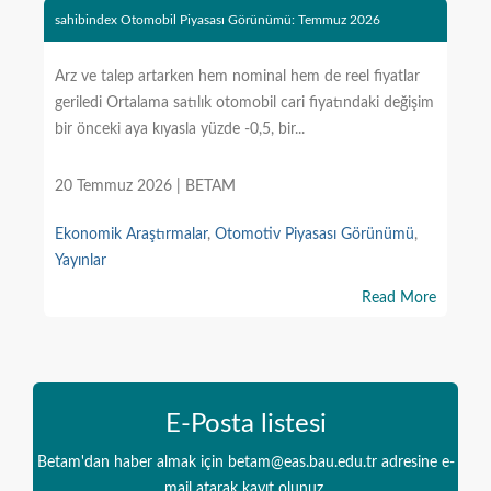
sahibindex Otomobil Piyasası Görünümü: Temmuz 2026
Arz ve talep artarken hem nominal hem de reel fiyatlar
geriledi Ortalama satılık otomobil cari fiyatındaki değişim
bir önceki aya kıyasla yüzde -0,5, bir...
20 Temmuz 2026 | BETAM
Ekonomik Araştırmalar
,
Otomotiv Piyasası Görünümü
,
Yayınlar
Read More
E-Posta listesi
Betam'dan haber almak için betam@eas.bau.edu.tr adresine e-
mail atarak kayıt olunuz.