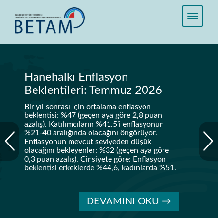
Hanehalkı Enflasyon
Beklentileri: Temmuz 2026
Bir yıl sonrası için ortalama enflasyon
beklentisi: %47 (geçen aya göre 2,8 puan
azalış). Katılımcıların %41,5’i enflasyonun
%21-40 aralığında olacağını öngörüyor.
Enflasyonun mevcut seviyeden düşük
olacağını bekleyenler: %32 (geçen aya göre
0,3 puan azalış). Cinsiyete göre: Enflasyon
beklentisi erkeklerde %44,6, kadınlarda %51.
DEVAMINI OKU →