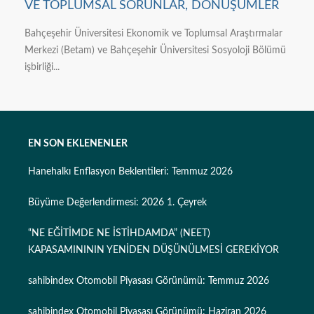
VE TOPLUMSAL SORUNLAR, DÖNÜŞÜMLER
Bahçeşehir Üniversitesi Ekonomik ve Toplumsal Araştırmalar
Merkezi (Betam) ve Bahçeşehir Üniversitesi Sosyoloji Bölümü
işbirliği...
EN SON EKLENENLER
Hanehalkı Enflasyon Beklentileri: Temmuz 2026
Büyüme Değerlendirmesi: 2026 1. Çeyrek
“NE EĞİTİMDE NE İSTİHDAMDA” (NEET)
KAPASAMINININ YENİDEN DÜŞÜNÜLMESİ GEREKİYOR
sahibindex Otomobil Piyasası Görünümü: Temmuz 2026
sahibindex Otomobil Piyasası Görünümü: Haziran 2026