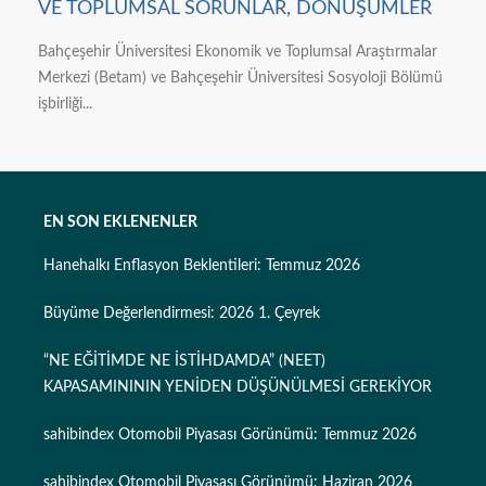
VE TOPLUMSAL SORUNLAR, DÖNÜŞÜMLER
Bahçeşehir Üniversitesi Ekonomik ve Toplumsal Araştırmalar
Merkezi (Betam) ve Bahçeşehir Üniversitesi Sosyoloji Bölümü
işbirliği...
EN SON EKLENENLER
Hanehalkı Enflasyon Beklentileri: Temmuz 2026
Büyüme Değerlendirmesi: 2026 1. Çeyrek
“NE EĞİTİMDE NE İSTİHDAMDA” (NEET)
KAPASAMINININ YENİDEN DÜŞÜNÜLMESİ GEREKİYOR
sahibindex Otomobil Piyasası Görünümü: Temmuz 2026
sahibindex Otomobil Piyasası Görünümü: Haziran 2026