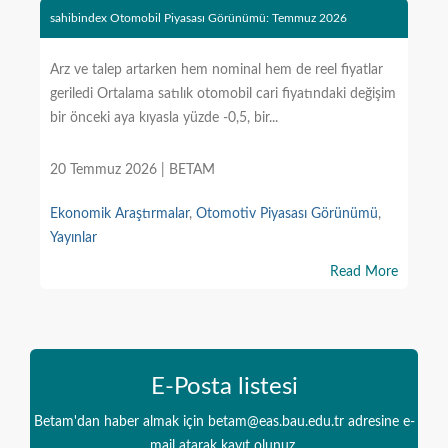
sahibindex Otomobil Piyasası Görünümü: Temmuz 2026
Arz ve talep artarken hem nominal hem de reel fiyatlar
geriledi Ortalama satılık otomobil cari fiyatındaki değişim
bir önceki aya kıyasla yüzde -0,5, bir...
20 Temmuz 2026 | BETAM
Ekonomik Araştırmalar
,
Otomotiv Piyasası Görünümü
,
Yayınlar
Read More
E-Posta listesi
Betam'dan haber almak için betam@eas.bau.edu.tr adresine e-
mail atarak kayıt olunuz.