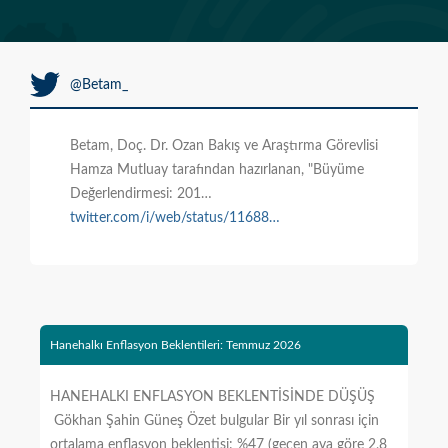
@Betam_
Betam, Doç. Dr. Ozan Bakış ve Araştırma Görevlisi
Hamza Mutluay tarafından hazırlanan, "Büyüme
Değerlendirmesi: 201…
twitter.com/i/web/status/11688…
Hanehalkı Enflasyon Beklentileri: Temmuz 2026
HANEHALKI ENFLASYON BEKLENTİSİNDE DÜŞÜŞ
Gökhan Şahin Güneş Özet bulgular Bir yıl sonrası için
ortalama enflasyon beklentisi: %47 (geçen aya göre 2,8