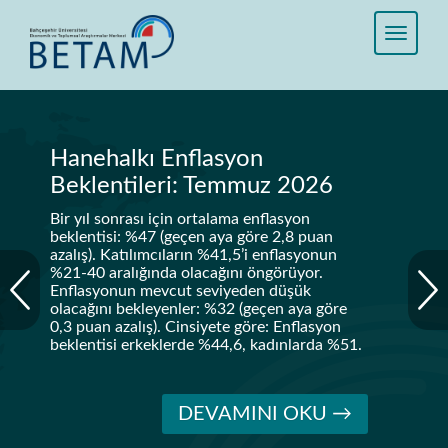
Hanehalkı Enflasyon
Beklentileri: Temmuz 2026
Bir yıl sonrası için ortalama enflasyon
beklentisi: %47 (geçen aya göre 2,8 puan
azalış). Katılımcıların %41,5’i enflasyonun
%21-40 aralığında olacağını öngörüyor.
Enflasyonun mevcut seviyeden düşük
olacağını bekleyenler: %32 (geçen aya göre
0,3 puan azalış). Cinsiyete göre: Enflasyon
beklentisi erkeklerde %44,6, kadınlarda %51.
DEVAMINI OKU →