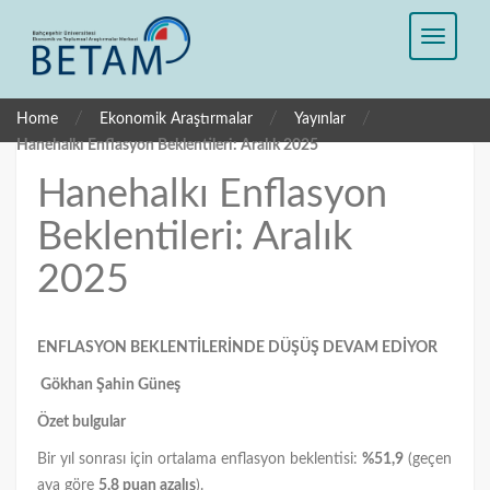
/
/
/
Home
Ekonomik Araştırmalar
Yayınlar
Hanehalkı Enflasyon Beklentileri: Aralık 2025
Hanehalkı Enflasyon
Beklentileri: Aralık
2025
ENFLASYON BEKLENTİLERİNDE DÜŞÜŞ DEVAM EDİYOR
Gökhan Şahin Güneş
Özet bulgular
Bir yıl sonrası için ortalama enflasyon beklentisi:
%51,9
(geçen
aya göre
5,8 puan azalış
).