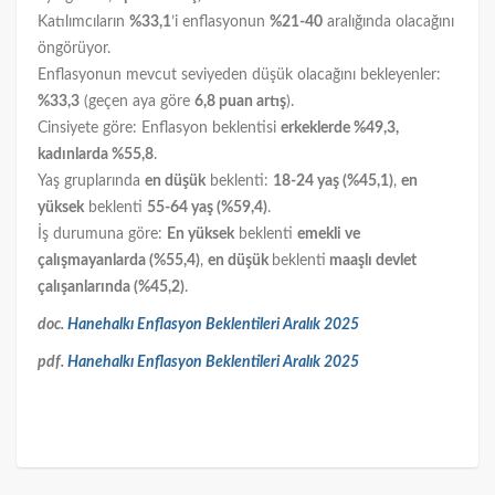
Katılımcıların
%33,1
’i enflasyonun
%21-40
aralığında olacağını
öngörüyor.
Enflasyonun mevcut seviyeden düşük olacağını bekleyenler:
%33,3
(geçen aya göre
6,8 puan artış
).
Cinsiyete göre: Enflasyon beklentisi
erkeklerde %49,3,
kadınlarda %55,8
.
Yaş gruplarında
en düşük
beklenti:
18-24 yaş (%45,1)
,
en
yüksek
beklenti
55-64 yaş (%59,4)
.
İş durumuna göre:
En yüksek
beklenti
emekli ve
çalışmayanlarda (%55,4)
,
en düşük
beklenti
maaşlı devlet
çalışanlarında (%45,2)
.
doc.
Hanehalkı Enflasyon Beklentileri Aralık 2025
pdf.
Hanehalkı Enflasyon Beklentileri Aralık 2025