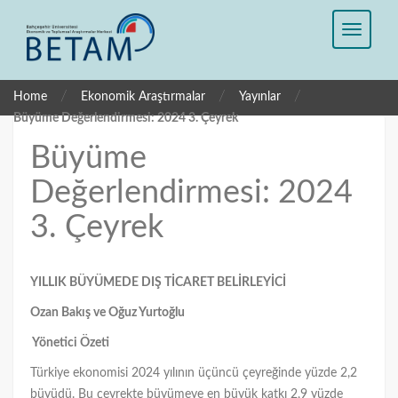
/
/
/
Home
Ekonomik Araştırmalar
Yayınlar
Büyüme Değerlendirmesi: 2024 3. Çeyrek
Büyüme
Değerlendirmesi: 2024
3. Çeyrek
YILLIK BÜYÜMEDE DIŞ TİCARET BELİRLEYİCİ
Ozan Bakış ve Oğuz Yurtoğlu
Yönetici Özeti
Türkiye ekonomisi 2024 yılının üçüncü çeyreğinde yüzde 2,2
büyüdü. Bu çeyrekte büyümeye en büyük katkı 2,9 yüzde