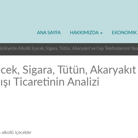
ANA SAYFA
HAKKIMIZDA
EKONOMIK 
ürkiye’de Alkollü İçecek, Sigara, Tütün, Akaryakıt ve Cep Telefonlarının Ya
çecek, Sigara, Tütün, Akaryakı
şı Ticaretinin Analizi
 alkollü içecekler