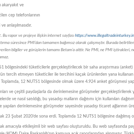
ı akaryakıt ve
ilen cep telefonlarının
 ve anlaşılmasıdır.
r.
Bu rapor ve projeye ilişkin internet sayfası
https://www.illegaltradeinturkey.i
rma süresince PMI’dan tamamen bağımsız olarak çalışmıştır. Burada belirtilen 
 verilen bilgiler ve görüşlerin tamamı Betam’a aittir. Ne PMI, ne PMI iştirakleri,
lamaz.
 bölgesindeki tüketicilerle gerçekleştirilecek bir saha araştırması (anket)
ün tercih etmeyen tüketiciler ile tercihini kaçak ürünlerden yana kullanan 
di. Toplamda, 12 NUTS1 bölgesinde olmak üzere 4.924 anket görüşmesi yapı
ı ve çeşitli paydaşlarla da derinlemesine görüşmeler gerçekleştirilerek ya
erde ve nasıl satıldığı, bu yasadışı malların dağıtımı için kullanılan dağıtım a
 ile yapılan derinlemesine görüşmeler sayesinde yasadışı ticaret ağlarının ü
k 23 Şubat 2020’de sona erdi. Toplamda 12 NUTS1 bölgesine dağılmış ola
ak amacıyla etkileşimli bir web sayfası oluşturuldu. Bu web sayfasında pay
e (KOM) Daire Başkanlığı’nın kamuya açık raporlarından alınmıştır. Türkiy