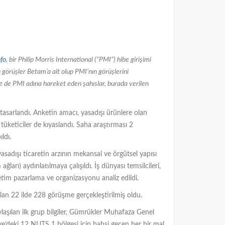
nfo
, bir Philip Morris International (“PMI”) hibe girişimi
görüşler Betam’a ait olup PMI’nın görüşlerini
 ne de PMI adına hareket eden şahıslar, burada verilen
 tasarlandı. Anketin amacı, yasadışı ürünlere olan
tüketiciler de kıyaslandı. Saha araştırması 2
ldı.
sadışı ticaretin arzının mekansal ve örgütsel yapısı
ğları) aydınlatılmaya çalışıldı. İş dünyası temsilcileri,
retim pazarlama ve organizasyonu analiz edildi.
n 22 ilde 228 görüşme gerçekleştirilmiş oldu.
laşılan ilk grup bilgiler, Gümrükler Muhafaza Genel
e’deki 12 NUTS 1 bölgesi için bahsi geçen her bir mal