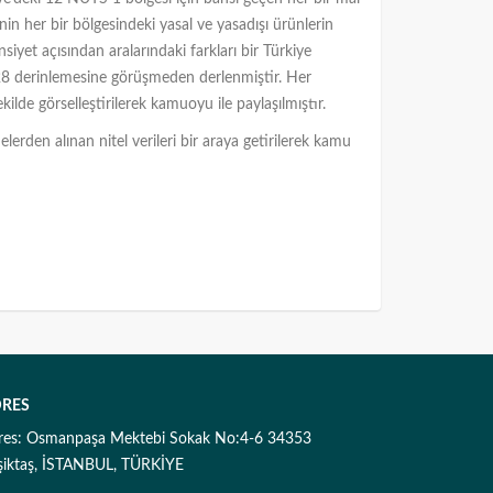
’nin her bir bölgesindeki yasal ve yasadışı ürünlerin
siyet açısından aralarındaki farkları bir Türkiye
n 228 derinlemesine görüşmeden derlenmiştir. Her
şekilde görselleştirilerek kamuoyu ile paylaşılmıştır.
erden alınan nitel verileri bir araya getirilerek kamu
RES
res: Osmanpaşa Mektebi Sokak No:4-6 34353
şiktaş, İSTANBUL, TÜRKİYE