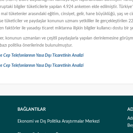
ruptaki bilgiler tüketicilerle yapılan 4.924 anketten elde edilmiştir. Türkiye
mal tüketenler arasındaki eğitim, cinsiyet, gelir, hane büyüklüğü, yaş ve cin
 ise tüketiciler ve paydaşlar konunun uzmanı yetkililer ile gerçekleştirile
n faktörler ile yasadışı ticaret miktarına ilişkin bilgiler kullanıcı dostu bir 
ler, konunun uzmanları ve çeşitli paydaşlarla yapılan derinlemesine görüşmel
 bazı politika önerilerinde bulunulmuştur.
t ve Cep Telefonlarının Yasa Dışı Ticaretinin Analizi
t ve Cep Telefonlarının Yasa Dışı Ticaretinin Analizi
BAĞLANTILAR
AD
Ad
Ekonomi ve Dış Politika Araştırmalar Merkezi
Be