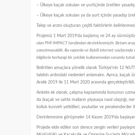
– Ülkeye kaçak sokulan ve yurtiçinde üretilen yasadış
– Ülkeye kaçak sokulan ya da yurt içinde yasadışı üret
Talep ve arzını oluşturan çeşitli faktörlerin belirlenmesi
Projemiz 1 Mart 2019’da başlamış ve 24 ay sürmüştü
olan PMI IMPACT tarafından desteklenmiştir. Betam araştı
yansıtmayabilir. Bu raporda ve ilişkili internet sayfasında
bilgilerin herhangi bir şekilde kullanımından sorumlu tutu
Belirtilen amaçlara yönelik olarak Türkiye’nin 12 NUTS1
talebin ardındaki nedenleri anlamaktı. Ayrıca, kaçak ür
Aralık 2019 ile 11 Mart 2020 arasında gerçekleştiril
Ankete ek olarak, çalışma kapsamında konunun uzmanlar
da (kaçak ve sahte malların piyasaya nasıl ulaştığı, nerel
kolluk kuvveti yetkilileri, avukatlar ve perakendeciler
Derinlemesine görüşmeler 14 Kasım 2019’da başlayara
Projede elde edilen son derece zengin verileri paylaşm
Müdürlüğü ve Kaçakçılık ve Organize Suçlarla Mücadel