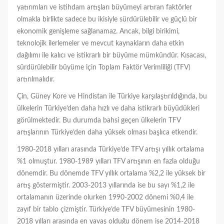
yatırımları ve istihdam artışları büyümeyi artıran faktörler
olmakla birlikte sadece bu ikisiyle sürdürülebilir ve güçlü bir
ekonomik genişleme sağlanamaz. Ancak, bilgi birikimi,
teknolojik ilerlemeler ve mevcut kaynakların daha etkin
dağılımı ile kalıcı ve istikrarlı bir büyüme mümkündür. Kısacası,
sürdürülebilir büyüme için Toplam Faktör Verimliliği (TFV)
artırılmalıdır.
Çin, Güney Kore ve Hindistan ile Türkiye karşılaştırıldığında, bu
ülkelerin Türkiye’den daha hızlı ve daha istikrarlı büyüdükleri
görülmektedir. Bu durumda bahsi geçen ülkelerin TFV
artışlarının Türkiye’den daha yüksek olması başlıca etkendir.
1980-2018 yılları arasında Türkiye’de TFV artışı yıllık ortalama
%1 olmuştur. 1980-1989 yılları TFV artışının en fazla olduğu
dönemdir. Bu dönemde TFV yıllık ortalama %2,2 ile yüksek bir
artış göstermiştir. 2003-2013 yıllarında ise bu sayı %1,2 ile
ortalamanın üzerinde olurken 1990-2002 dönemi %0,4 ile
zayıf bir tablo çizmiştir. Türkiye’de TFV büyümesinin 1980-
2018 yılları arasında en yavaş olduğu dönem ise 2014-2018