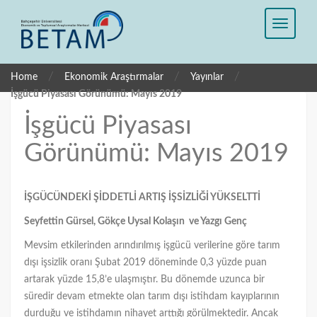
/
/
/
Home
Ekonomik Araştırmalar
Yayınlar
İşgücü Piyasası Görünümü: Mayıs 2019
İşgücü Piyasası
Görünümü: Mayıs 2019
İŞGÜCÜNDEKİ ŞİDDETLİ ARTIŞ İŞSİZLİĞİ YÜKSELTTİ
Seyfettin Gürsel, Gökçe Uysal Kolaşın ve Yazgı Genç
Mevsim etkilerinden arındırılmış işgücü verilerine göre tarım
dışı işsizlik oranı Şubat 2019 döneminde 0,3 yüzde puan
artarak yüzde 15,8’e ulaşmıştır. Bu dönemde uzunca bir
süredir devam etmekte olan tarım dışı istihdam kayıplarının
durduğu ve istihdamın nihayet arttığı görülmektedir. Ancak