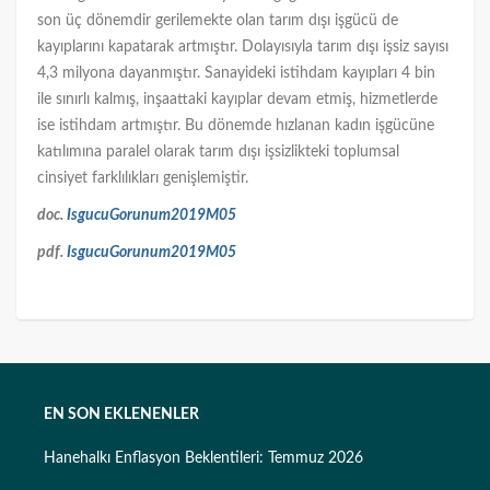
son üç dönemdir gerilemekte olan tarım dışı işgücü de
kayıplarını kapatarak artmıştır. Dolayısıyla tarım dışı işsiz sayısı
4,3 milyona dayanmıştır. Sanayideki istihdam kayıpları 4 bin
ile sınırlı kalmış, inşaattaki kayıplar devam etmiş, hizmetlerde
ise istihdam artmıştır. Bu dönemde hızlanan kadın işgücüne
katılımına paralel olarak tarım dışı işsizlikteki toplumsal
cinsiyet farklılıkları genişlemiştir.
doc.
IsgucuGorunum2019M05
pdf.
IsgucuGorunum2019M05
EN SON EKLENENLER
Hanehalkı Enflasyon Beklentileri: Temmuz 2026