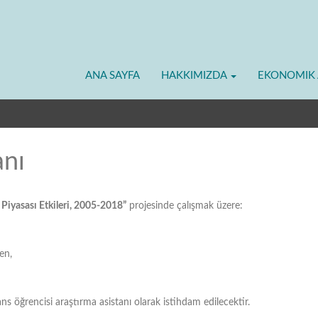
ANA SAYFA
HAKKIMIZDA
EKONOMIK 
anı
 Piyasası Etkileri, 2005-2018”
projesinde çalışmak üzere:
en,
s öğrencisi araştırma asistanı olarak istihdam edilecektir.