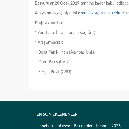
Başvurular
20 Ocak 2019
tarihine kadar kabul edilecek
Adayların özgeçmişlerini
ozan.bakis@eas.bau.edu.tr
ad
Proje ayrıntıları:
* Yürütücü: İnsan Tunalı (Koç Üni.)
* Araştırmacılar:
– Bengi Yanık İlhan (Altınbaş Üni.),
– Ozan Bakış (BAU)
– Sezgin Polat (GSÜ)
EN SON EKLENENLER
Hanehalkı Enflasyon Beklentileri: Temmuz 2026