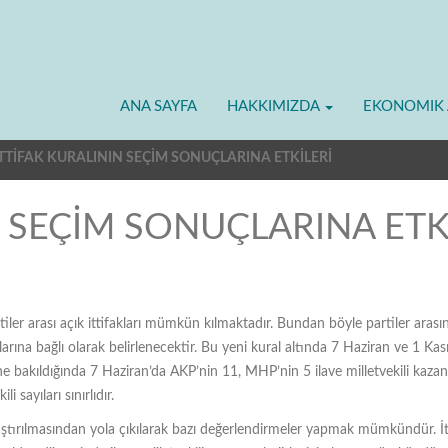
ANA SAYFA
HAKKIMIZDA
EKONOMIK 
İTTİFAK KURALININ SEÇİM SONUÇLARINA ETKİLERİ
N SEÇİM SONUÇLARINA ETK
er arası açık ittifakları mümkün kılmaktadır. Bundan böyle partiler arasınd
rlarına bağlı olarak belirlenecektir. Bu yeni kural altında 7 Haziran ve 1 Kas
e bakıldığında 7 Haziran’da AKP’nin 11, MHP’nin 5 ilave milletvekili kazand
 sayıları sınırlıdır.
ılaştırılmasından yola çıkılarak bazı değerlendirmeler yapmak mümkündür. İttifa