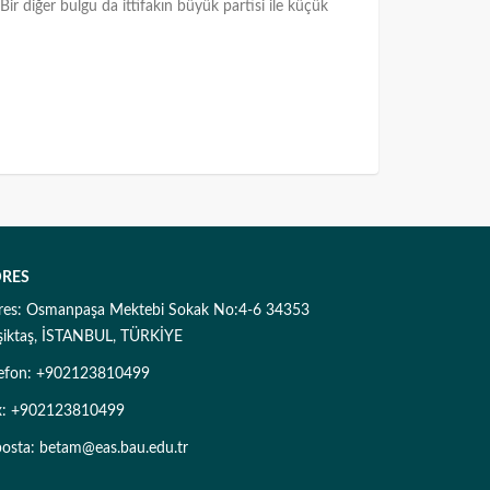
ir diğer bulgu da ittifakın büyük partisi ile küçük
RES
res: Osmanpaşa Mektebi Sokak No:4-6 34353
şiktaş, İSTANBUL, TÜRKİYE
lefon: +902123810499
x: +902123810499
posta: betam@eas.bau.edu.tr