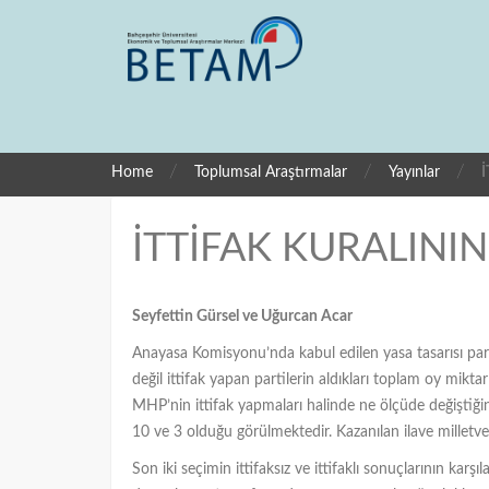
/
/
/
Home
Toplumsal Araştırmalar
Yayınlar
İTTİFAK KURALINI
Seyfettin Gürsel ve Uğurcan Acar
Anayasa Komisyonu’nda kabul edilen yasa tasarısı partil
değil ittifak yapan partilerin aldıkları toplam oy mikta
MHP’nin ittifak yapmaları halinde ne ölçüde değiştiğin
10 ve 3 olduğu görülmektedir. Kazanılan ilave milletvekili
Son iki seçimin ittifaksız ve ittifaklı sonuçlarının karş