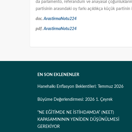
da parlamento, referandum ve anayasal çoğunlukların el
partisinin arasındaki oy farkı açıldıkça küçük partinin 
doc.
ArastirmaNotu224
pdf.
ArastirmaNotu224
EN SON EKLENENLER
Hanehalkı Enflasyon Beklentileri: Temmuz 2026
Büyüme Değerlendirmesi: 2026 1. Çeyrek
“NE EĞİTİMDE NE İSTİHDAMDA” (NEET)
KAPASAMINININ YENİDEN DÜŞÜNÜLMESİ
GEREKİYOR