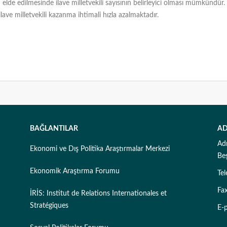
de edilmesinde ilave milletvekili sayısının belirleyici olması mümkündür. B
ilave milletvekili kazanma ihtimali hızla azalmaktadır.
BAĞLANTILAR
AD
Ad
Ekonomi ve Dış Politika Araştırmalar Merkezi
Be
Ekonomik Araştırma Forumu
Te
Fa
İRİS: Institut de Relations Internationales et
Stratégiques
E-