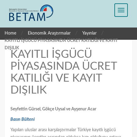
/
/
/
Home
Ekonomik Araştırmalar
Yayınlar
KAYITLI İŞGÜCÜ PİYASASINDA ÜCRET KATILIĞI VE KAYIT
DIŞILIK
KAYITLI İŞGÜCÜ
PİYASASINDA ÜCRET
KATILIĞI VE KAYIT
DIŞILIK
Seyfettin Gürsel, Gökçe Uysal
ve Ayşenur Acar
Basın Bülteni
Yapılan uluslar arası karşılaştırmalar Türkiye kayıtlı işgücü