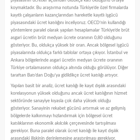
piyasasının ücretler açısından oldukça katı olduğunu ortaya
koymaktadır. Bu araştırma notunda Türkiye’de özel firmalarda
kayıtlı çalışanların kazançlarından hareketle kayıtlı işgücü
piyasasındaki ücret katılığını inceliyoruz. OECD’nin kullandığı
yöntemlere paralel olarak yapılan hesaplamalar Türkiye’de brüt
asgari ücretin brüt medyan ücrete oranının 0,80 olduğunu
gösteriyor. Bu, oldukça yüksek bir oran. Ancak bölgesel işgücü
piyasalarında oldukça farklı tablolar ortaya çıkıyor. İstanbul ve
Ankara bölgelerinde asgari ücretin medyan ücrete oranının
Türkiye ortalamasının oldukça altında olduğu görülüyor. Diğer
taraftan Batı’dan Doğu’ya gidildikçe ücret katılığı artıyor.
Yapılan basit bir analiz, ücret katılığı ile kayıt dışılık arasındaki
korelasyonun yüksek olduğunu ancak ücret katılığının hizmet
sektöründe sanayiye kıyasla çok daha yüksek olduğu
gösteriyor. Sanayinin rekabet gücünü artırmak ve az gelişmiş
bölgelerde kalkınmayı hızlandırmak için bölgesel ücret
katılıklarının ekonomik akılcılık çerçevesinde tartışılması
gerekiyor. Buna paralel olarak ücret katılığı ile kayıt dışılık
arasındaki ilişkinin derinlemesine araştırılması gerekiyor.