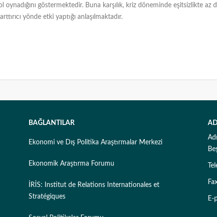
ol oynadığını göstermektedir. Buna karşılık, kriz döneminde eşitsizlikte az
i arttırıcı yönde etki yaptığı anlaşılmaktadır.
BAĞLANTILAR
AD
Ad
Ekonomi ve Dış Politika Araştırmalar Merkezi
Be
Ekonomik Araştırma Forumu
Te
Fa
İRİS: Institut de Relations Internationales et
Stratégiques
E-