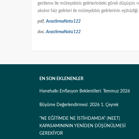
gerileme ile müteşebbis gelirlerindeki göreli düşüşün r
aksine faiz gelirleri ile müteşebbis gelirlerinin eşitsizliğ
pdf.
ArastirmaNotu122
doc.
ArastirmaNotu122
EN SON EKLENENLER
Hanehalkı Enflasyon Beklentileri: Temmuz 2026
Büyüme Değerlendirmesi: 2026 1. Çeyrek
“NE EĞİTİMDE NE İSTİHDAMDA” (NEET)
KAPASAMINININ YENİDEN DÜŞÜNÜLMESİ
GEREKİYOR