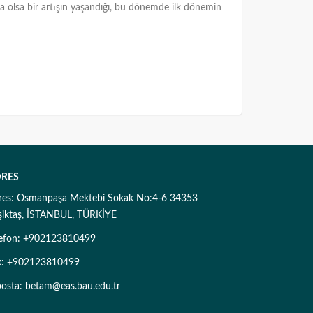
 da olsa bir artışın yaşandığı, bu dönemde ilk dönemin
RES
res: Osmanpaşa Mektebi Sokak No:4-6 34353
şiktaş, İSTANBUL, TÜRKİYE
lefon: +902123810499
x: +902123810499
posta: betam@eas.bau.edu.tr