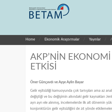
/
/
/
Home
Ekonomik Araştırmalar
Yayınlar
AKP’NİN EKONOMİ P
ETKİSİ
Öner Günçavdı ve Ayşe Aylin Bayar
Gelir eşitsizliği kamuoyunda çok tartışılan ama az ana
değiştiği ve bu değişimin altındaki gelir kaynakları 
ayrı ayrı ele alınmış, incelemelerde ilk alt dönemin yü
konjonktürün gelir eşitsizliğini de zıt yönde etkilemel