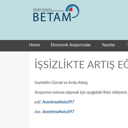
/
/
/
Home
Ekonomik Araştırmalar
Yayınlar
İ
İŞSİZLİKTE ARTIŞ E
Seyfettin Gürsel ve Arda Aktaş
Araştırma notuna ulaşmak için aşağıdaki linke tıklayınız.
pdf.
ArastirmaNotu097
doc.
ArastirmaNotu097