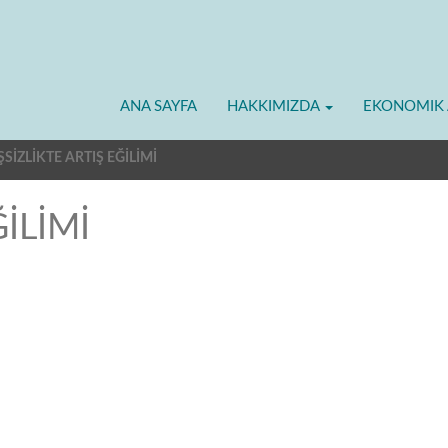
ANA SAYFA
HAKKIMIZDA
EKONOMIK 
ŞSİZLİKTE ARTIŞ EĞİLİMİ
ĞİLİMİ