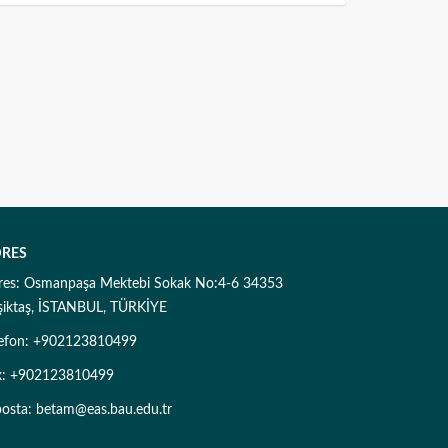
RES
res: Osmanpaşa Mektebi Sokak No:4-6 34353
şiktaş, İSTANBUL, TÜRKİYE
lefon: +902123810499
x: +902123810499
posta: betam@eas.bau.edu.tr