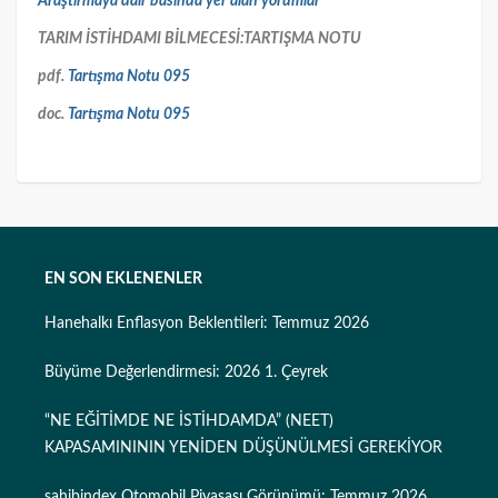
Araştırmaya dair basında yer alan yorumlar
TARIM İSTİHDAMI BİLMECESİ:TARTIŞMA NOTU
pdf.
Tartışma Notu 095
doc.
Tartışma Notu 095
EN SON EKLENENLER
Hanehalkı Enflasyon Beklentileri: Temmuz 2026
Büyüme Değerlendirmesi: 2026 1. Çeyrek
“NE EĞİTİMDE NE İSTİHDAMDA” (NEET)
KAPASAMINININ YENİDEN DÜŞÜNÜLMESİ GEREKİYOR
sahibindex Otomobil Piyasası Görünümü: Temmuz 2026