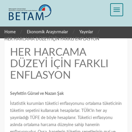
/
/
/
Home
Ekonomik Araştırmalar
Yayınlar
HER HARCAMA DÜZEYİ İÇİN FARKLI ENFLASYON
HER HARCAMA
DÜZEYİ İÇİN FARKLI
ENFLASYON
Seyfettin Gürsel ve Nazan Şak
İstatistik kurumları tüketici enflasyonunu ortalama tüketicinin
tüketim sepetini kullanarak hesaplarlar. TÜİK’in her ay
yayınladığı TÜFE de böyle hesaplanır. Tüketici enflasyonu
aslında ortalama harcama düzeyine sahip hanenin