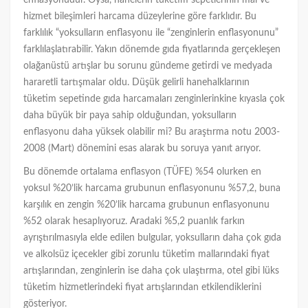
enflasyonudur. Oysa, hanelerin tüketim sepetlerinin mal ve
hizmet bileşimleri harcama düzeylerine göre farklıdır. Bu
farklılık “yoksulların enflasyonu ile “zenginlerin enflasyonunu”
farklılaşlatırabilir. Yakın dönemde gıda fiyatlarında gerçekleşen
olağanüstü artışlar bu sorunu gündeme getirdi ve medyada
hararetli tartışmalar oldu. Düşük gelirli hanehalklarının
tüketim sepetinde gıda harcamaları zenginlerinkine kıyasla çok
daha büyük bir paya sahip olduğundan, yoksulların
enflasyonu daha yüksek olabilir mi? Bu araştırma notu 2003-
2008 (Mart) dönemini esas alarak bu soruya yanıt arıyor.
Bu dönemde ortalama enflasyon (TÜFE) %54 olurken en
yoksul %20’lik harcama grubunun enflasyonunu %57,2, buna
karşılık en zengin %20’lik harcama grubunun enflasyonunu
%52 olarak hesaplıyoruz. Aradaki %5,2 puanlık farkın
ayrıştırılmasıyla elde edilen bulgular, yoksulların daha çok gıda
ve alkolsüz içecekler gibi zorunlu tüketim mallarındaki fiyat
artışlarından, zenginlerin ise daha çok ulaştırma, otel gibi lüks
tüketim hizmetlerindeki fiyat artışlarından etkilendiklerini
gösteriyor.