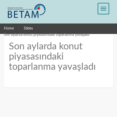
/
/
Home
Slides
Son aylarda konut piyasasındaki toparlanma yavaşladı
Son aylarda konut
piyasasındaki
toparlanma yavaşladı