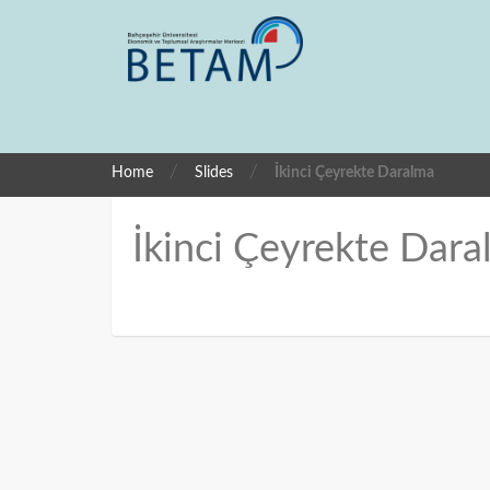
/
/
Home
Slides
İkinci Çeyrekte Daralma
İkinci Çeyrekte Dar