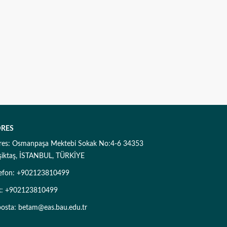
RES
res: Osmanpaşa Mektebi Sokak No:4-6 34353
şiktaş, İSTANBUL, TÜRKİYE
lefon: +902123810499
x: +902123810499
posta: betam@eas.bau.edu.tr