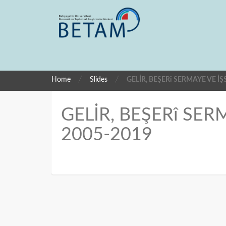
/
/
Home
Slides
GELİR, BEŞERî SERMAYE VE İŞ
GELİR, BEŞERî SER
2005-2019