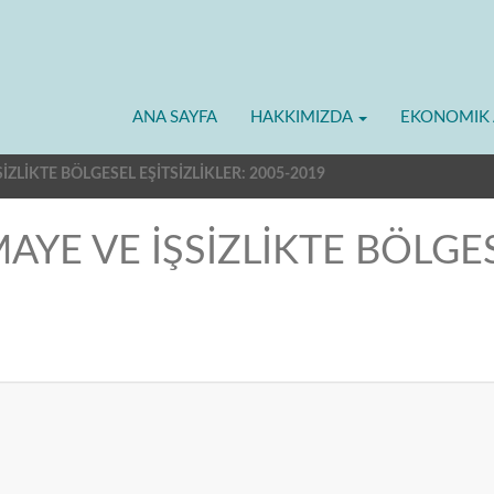
ANA SAYFA
HAKKIMIZDA
EKONOMIK 
SİZLİKTE BÖLGESEL EŞİTSİZLİKLER: 2005-2019
MAYE VE İŞSİZLİKTE BÖLGES