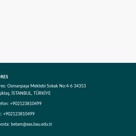
RES
res: Osmanpaşa Mektebi Sokak No:4-6 34353
şiktaş, İSTANBUL, TÜRKİYE
lefon: +902123810499
x: +902123810499
posta: betam@eas.bau.edu.tr