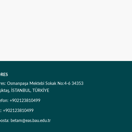
RES
res: Osmanpaşa Mektebi Sokak No:4-6 34353
şiktaş, İSTANBUL, TÜRKİYE
lefon: +902123810499
x: +902123810499
posta: betam@eas.bau.edu.tr