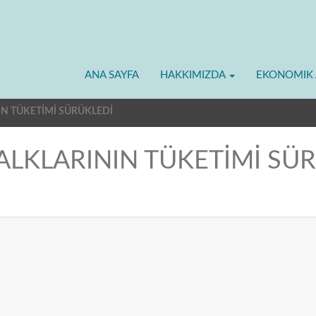
ANA SAYFA
HAKKIMIZDA
EKONOMIK 
N TÜKETİMİ SÜRÜKLEDİ
LKLARININ TÜKETİMİ SÜ