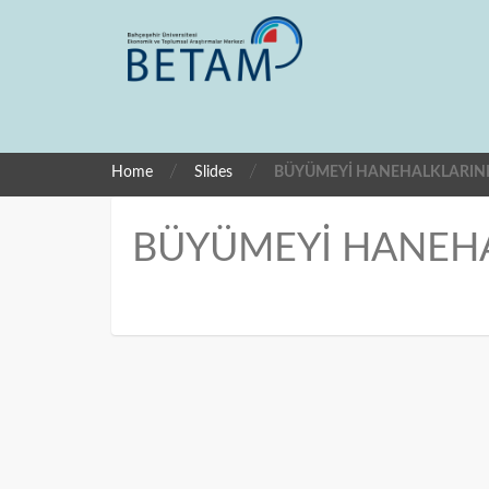
/
/
Home
Slides
BÜYÜMEYİ HANEHALKLARINI
BÜYÜMEYİ HANEHA