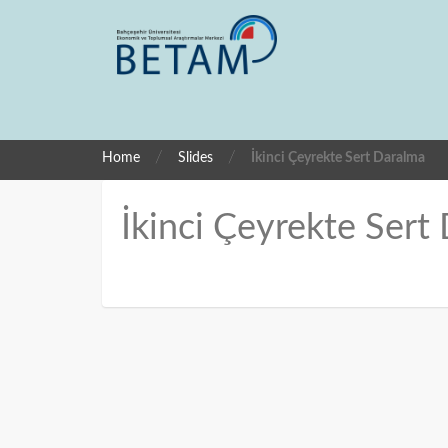
/
/
Home
Slides
İkinci Çeyrekte Sert Daralma
İkinci Çeyrekte Ser