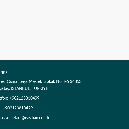
RES
res: Osmanpaşa Mektebi Sokak No:4-6 34353
şiktaş, İSTANBUL, TÜRKİYE
lefon: +902123810499
x: +902123810499
posta: betam@eas.bau.edu.tr