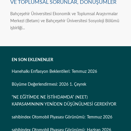
VE TOPLUMSAL SORUNLAR, DÖNÜŞÜMLER
Bahçeşehir Üniversitesi Ekonomik ve Toplumsal Araştırmalar
Merkezi (Betam) ve Bahçeşehir Üniversitesi Sosyoloji Bölümü
işbirliği...
EN SON EKLENENLER
Hanehalkı Enflasyon Beklentileri: Temmuz 2026
Büyüme Değerlendirmesi: 2026 1. Çeyrek
“NE EĞİTİMDE NE İSTİHDAMDA” (NEET)
KAPASAMINININ YENİDEN DÜŞÜNÜLMESİ GEREKİYOR
sahibindex Otomobil Piyasası Görünümü: Temmuz 2026
sahibindex Otomobil Piyasası Görünümü: Haziran 2026