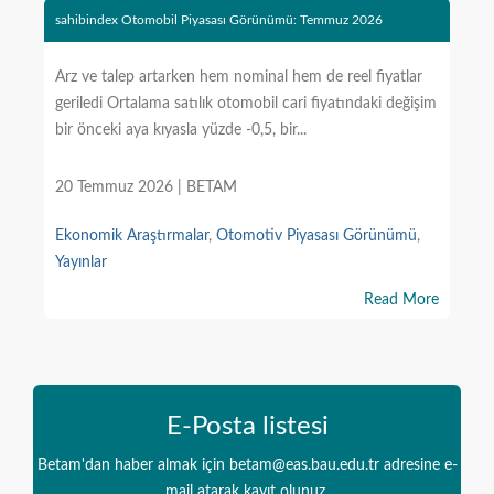
sahibindex Otomobil Piyasası Görünümü: Temmuz 2026
Arz ve talep artarken hem nominal hem de reel fiyatlar
geriledi Ortalama satılık otomobil cari fiyatındaki değişim
bir önceki aya kıyasla yüzde -0,5, bir...
20 Temmuz 2026 | BETAM
Ekonomik Araştırmalar
,
Otomotiv Piyasası Görünümü
,
Yayınlar
Read More
E-Posta listesi
Betam'dan haber almak için betam@eas.bau.edu.tr adresine e-
mail atarak kayıt olunuz.