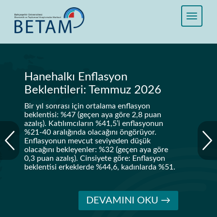
Hanehalkı Enflasyon
Beklentileri: Temmuz 2026
Bir yıl sonrası için ortalama enflasyon
beklentisi: %47 (geçen aya göre 2,8 puan
azalış). Katılımcıların %41,5’i enflasyonun
%21-40 aralığında olacağını öngörüyor.
Enflasyonun mevcut seviyeden düşük
olacağını bekleyenler: %32 (geçen aya göre
0,3 puan azalış). Cinsiyete göre: Enflasyon
beklentisi erkeklerde %44,6, kadınlarda %51.
DEVAMINI OKU →