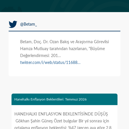
@Betam_
Betam, Doç. Dr. Ozan Bakış ve Araştırma Görevlisi
Hamza Mutluay tarafından hazırlanan, "Büyüme
Değerlendirmesi: 201…
twitter.com/i/web/status/11688…
Hanehalkı Enflasyon Beklentileri: Temmuz 2026
HANEHALKI ENFLASYON BEKLENTİSİNDE DÜŞÜŞ
Gökhan Şahin Güneş Özet bulgular Bir yıl sonrası için
ortalama enflasyon beklentisi: %47 (geçen aya göre 2,8