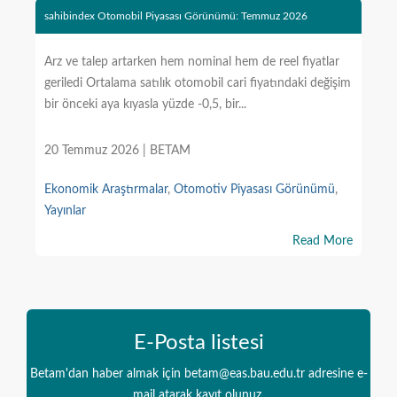
sahibindex Otomobil Piyasası Görünümü: Temmuz 2026
Arz ve talep artarken hem nominal hem de reel fiyatlar
geriledi Ortalama satılık otomobil cari fiyatındaki değişim
bir önceki aya kıyasla yüzde -0,5, bir...
20 Temmuz 2026 | BETAM
Ekonomik Araştırmalar
,
Otomotiv Piyasası Görünümü
,
Yayınlar
Read More
E-Posta listesi
Betam'dan haber almak için betam@eas.bau.edu.tr adresine e-
mail atarak kayıt olunuz.