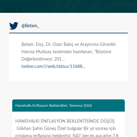
@Betam_
Betam, Doç. Dr. Ozan Bakış ve Araştırma Görevlisi
Hamza Mutluay tarafından hazırlanan, "Büyüme
Değerlendirmesi: 201…
twitter.com/i/web/status/11688…
Hanehalkı Enflasyon Beklentileri: Temmuz 2026
HANEHALKI ENFLASYON BEKLENTİSİNDE DÜŞÜŞ
Gökhan Şahin Güneş Özet bulgular Bir yıl sonrası için
ortalama enflasyon beklentisi: %47 (geçen aya göre 2,8