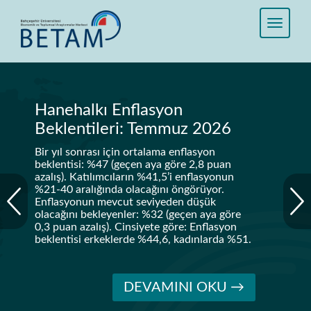
Hanehalkı Enflasyon
Beklentileri: Temmuz 2026
Bir yıl sonrası için ortalama enflasyon
beklentisi: %47 (geçen aya göre 2,8 puan
azalış). Katılımcıların %41,5’i enflasyonun
%21-40 aralığında olacağını öngörüyor.
Enflasyonun mevcut seviyeden düşük
olacağını bekleyenler: %32 (geçen aya göre
0,3 puan azalış). Cinsiyete göre: Enflasyon
beklentisi erkeklerde %44,6, kadınlarda %51.
DEVAMINI OKU →