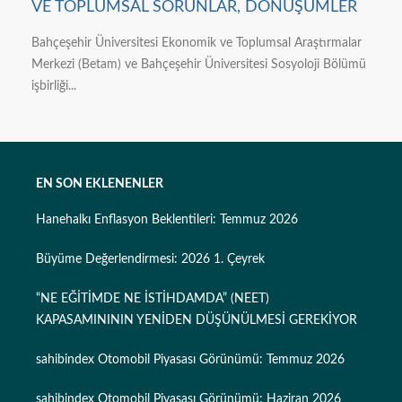
VE TOPLUMSAL SORUNLAR, DÖNÜŞÜMLER
Bahçeşehir Üniversitesi Ekonomik ve Toplumsal Araştırmalar
Merkezi (Betam) ve Bahçeşehir Üniversitesi Sosyoloji Bölümü
işbirliği...
EN SON EKLENENLER
Hanehalkı Enflasyon Beklentileri: Temmuz 2026
Büyüme Değerlendirmesi: 2026 1. Çeyrek
“NE EĞİTİMDE NE İSTİHDAMDA” (NEET)
KAPASAMINININ YENİDEN DÜŞÜNÜLMESİ GEREKİYOR
sahibindex Otomobil Piyasası Görünümü: Temmuz 2026
sahibindex Otomobil Piyasası Görünümü: Haziran 2026