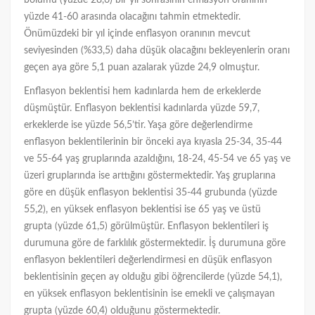
bölümü (yüzde 28,6) bir yıl sonrasının enflasyon oranının
yüzde 41-60 arasında olacağını tahmin etmektedir.
Önümüzdeki bir yıl içinde enflasyon oranının mevcut
seviyesinden (%33,5) daha düşük olacağını bekleyenlerin oranı
geçen aya göre 5,1 puan azalarak yüzde 24,9 olmuştur.
Enflasyon beklentisi hem kadınlarda hem de erkeklerde
düşmüştür. Enflasyon beklentisi kadınlarda yüzde 59,7,
erkeklerde ise yüzde 56,5’tir. Yaşa göre değerlendirme
enflasyon beklentilerinin bir önceki aya kıyasla 25-34, 35-44
ve 55-64 yaş gruplarında azaldığını, 18-24, 45-54 ve 65 yaş ve
üzeri gruplarında ise arttığını göstermektedir. Yaş gruplarına
göre en düşük enflasyon beklentisi 35-44 grubunda (yüzde
55,2), en yüksek enflasyon beklentisi ise 65 yaş ve üstü
grupta (yüzde 61,5) görülmüştür. Enflasyon beklentileri iş
durumuna göre de farklılık göstermektedir. İş durumuna göre
enflasyon beklentileri değerlendirmesi en düşük enflasyon
beklentisinin geçen ay olduğu gibi öğrencilerde (yüzde 54,1),
en yüksek enflasyon beklentisinin ise emekli ve çalışmayan
grupta (yüzde 60,4) olduğunu göstermektedir.