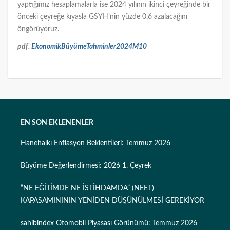
yaptığımız hesaplamalarla ise 2024 yılının ikinci çeyreğinde bir
önceki çeyreğe kıyasla GSYH’nin yüzde 0,6 azalacağını
öngörüyoruz.
pdf.
EkonomikBüyümeTahminler2024M10
EN SON EKLENENLER
Hanehalkı Enflasyon Beklentileri: Temmuz 2026
Büyüme Değerlendirmesi: 2026 1. Çeyrek
“NE EĞİTİMDE NE İSTİHDAMDA” (NEET)
KAPASAMINININ YENİDEN DÜŞÜNÜLMESİ GEREKİYOR
sahibindex Otomobil Piyasası Görünümü: Temmuz 2026