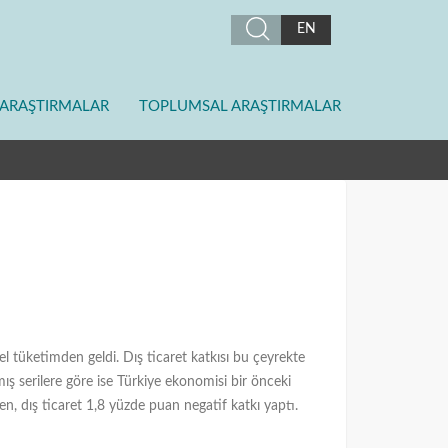
EN
ARAŞTIRMALAR
TOPLUMSAL ARAŞTIRMALAR
el tüketimden geldi. Dış ticaret katkısı bu çeyrekte
ş serilere göre ise Türkiye ekonomisi bir önceki
ken, dış ticaret 1,8 yüzde puan negatif katkı yaptı.