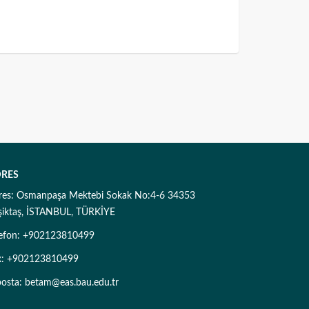
RES
res: Osmanpaşa Mektebi Sokak No:4-6 34353
şiktaş, İSTANBUL, TÜRKİYE
lefon: +902123810499
x: +902123810499
posta: betam@eas.bau.edu.tr