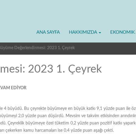
ANA SAYFA
HAKKIMIZDA
EKONOMIK 
üyüme Değerlendirmesi: 2023 1. Çeyrek
mesi: 2023 1. Çeyrek
DEVAM EDİYOR
e 4 büyüdü. Bu çeyrekte büyümeye en büyük katkı 9,1 yüzde puan ile öz
 büyümeyi 2,0 yüzde puan düşürdü. Mevsim ve takvim etkisinden arındırılmı
yüdü. Çeyreklik büyümeye özel tüketim 0,2 yüzde puan pozitif katkı yapar
arı çekerken kamu harcamaları ise 0,4 yüzde puan aşağı çekti.