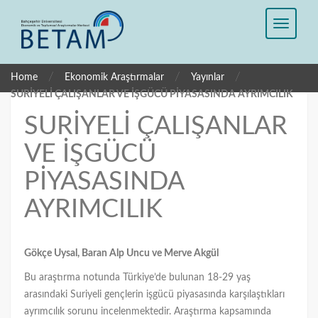
/
/
/
Home
Ekonomik Araştırmalar
Yayınlar
SURİYELİ ÇALIŞANLAR VE İŞGÜCÜ PİYASASINDA AYRIMCILIK
SURİYELİ ÇALIŞANLAR
VE İŞGÜCÜ
PİYASASINDA
AYRIMCILIK
Gökçe Uysal
, Baran Alp Uncu
ve Merve Akgül
Bu araştırma notunda Türkiye’de bulunan 18-29 yaş
arasındaki Suriyeli gençlerin işgücü piyasasında karşılaştıkları
ayrımcılık sorunu incelenmektedir. Araştırma kapsamında