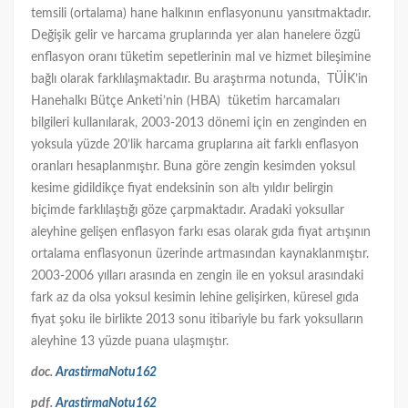
temsili (ortalama) hane halkının enflasyonunu yansıtmaktadır.
Değişik gelir ve harcama gruplarında yer alan hanelere özgü
enflasyon oranı tüketim sepetlerinin mal ve hizmet bileşimine
bağlı olarak farklılaşmaktadır. Bu araştırma notunda, TÜİK’in
Hanehalkı Bütçe Anketi’nin (HBA) tüketim harcamaları
bilgileri kullanılarak, 2003-2013 dönemi için en zenginden en
yoksula yüzde 20’lik harcama gruplarına ait farklı enflasyon
oranları hesaplanmıştır. Buna göre zengin kesimden yoksul
kesime gidildikçe fiyat endeksinin son altı yıldır belirgin
biçimde farklılaştığı göze çarpmaktadır. Aradaki yoksullar
aleyhine gelişen enflasyon farkı esas olarak gıda fiyat artışının
ortalama enflasyonun üzerinde artmasından kaynaklanmıştır.
2003-2006 yılları arasında en zengin ile en yoksul arasındaki
fark az da olsa yoksul kesimin lehine gelişirken, küresel gıda
fiyat şoku ile birlikte 2013 sonu itibariyle bu fark yoksulların
aleyhine 13 yüzde puana ulaşmıştır.
doc.
ArastirmaNotu162
pdf.
ArastirmaNotu162