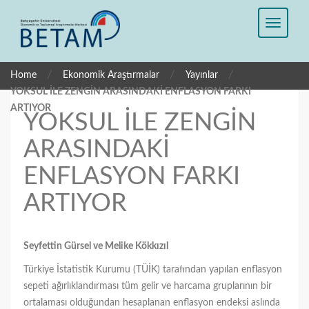
/
/
/
Home
Ekonomik Araştırmalar
Yayınlar
YOKSUL İLE ZENGİN ARASINDAKİ ENFLASYON FARKI
ARTIYOR
YOKSUL İLE ZENGİN
ARASINDAKİ
ENFLASYON FARKI
ARTIYOR
Seyfettin Gürsel
ve Melike Kökkızıl
Türkiye İstatistik Kurumu (TÜİK) tarafından yapılan enflasyon
sepeti ağırlıklandırması tüm gelir ve harcama gruplarının bir
ortalaması olduğundan hesaplanan enflasyon endeksi aslında