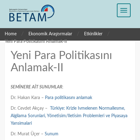
/
/
/
Home
Ekonomik Araştırmalar
Etkinlikler
Yeni Para Politikasını Anlamak-II
Yeni Para Politikasını
Anlamak-II
SEMİNERE AİT SUNUMLAR
:
Dr. Hakan Kara –
Para politikasını anlamak
Dr. Cevdet Akçay –
Türkiye: Krizle Ivmelenen Normallesme,
Algilama Sorunlari, Yönetisim/Iletisim Problemleri ve Piyasaya
Yansimalari
Dr. Murat Üçer –
Sunum