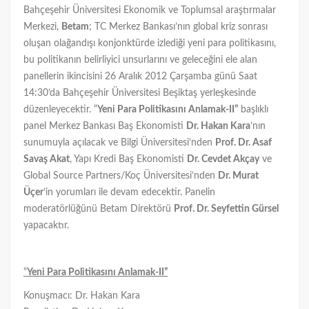
Bahçeşehir Üniversitesi Ekonomik ve Toplumsal araştırmalar
Merkezi,
Betam
; TC Merkez Bankası’nın global kriz sonrası
oluşan olağandışı konjonktürde izlediği yeni para politikasını,
bu politikanın belirliyici unsurlarını ve geleceğini ele alan
panellerin ikincisini 26 Aralık 2012 Çarşamba günü Saat
14:30’da Bahçeşehir Üniversitesi Beşiktaş yerleşkesinde
düzenleyecektir. “
Yeni Para Politikasını Anlamak-II”
başlıklı
panel Merkez Bankası Baş Ekonomisti
Dr. Hakan Kara
’nın
sunumuyla açılacak ve Bilgi Üniversitesi’nden
Prof. Dr. Asaf
Savaş Akat
, Yapı Kredi Baş Ekonomisti
Dr. Cevdet Akçay
ve
Global Source Partners/Koç Üniversitesi’nden
Dr. Murat
Üçer
’in yorumları ile devam edecektir. Panelin
moderatörlüğünü Betam Direktörü
Prof. Dr. Seyfettin Gürsel
yapacaktır.
“
Yeni Para Politikasını Anlamak-II”
Konuşmacı: Dr. Hakan Kara