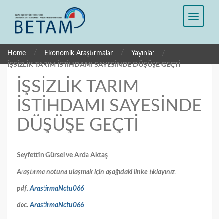
/
/
/
Home
Ekonomik Araştırmalar
Yayınlar
İŞSİZLİK TARIM İSTİHDAMI SAYESİNDE DÜŞÜŞE GEÇTİ
İŞSİZLİK TARIM
İSTİHDAMI SAYESİNDE
DÜŞÜŞE GEÇTİ
Seyfettin Gürsel ve Arda Aktaş
Araştırma notuna ulaşmak için aşağıdaki linke tıklayınız.
pdf.
ArastirmaNotu066
doc.
ArastirmaNotu066