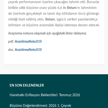
çeyrek performansının üzerine çıkacağını tahmin etti. Bununla
birlikte yıllık büyüme oranı yüzde 6,6 ile
Betam
’ın tahmininin
de üzerinde gerçekleşti ve tarım dışı istihdamın öncü gösterge
niteliği teyit edilmiş oldu.
Betam
, işgücü verileri yayınlandıkça
istihdam ve büyüme arasındaki ilişkiyi izlemeye devam edecek.
Araştırma notuna ulaşmak için aşağıdaki linke tıklayınız.
pdf.
ArastirmaNotu010
doc.
ArastirmaNotu010
EN SON EKLENENLER
Hanehalkı Enflasyon Beklentileri: Temmuz 2026
Büyüme Değerlendirmesi: 2026 1. Çeyrek