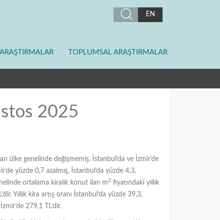
EN
ARAŞTIRMALAR
TOPLUMSAL ARAŞTIRMALAR
ustos 2025
ları ülke genelinde değişmemiş, İstanbul’da ve İzmir’de
zmir’de yüzde 0,7 azalmış, İstanbul’da yüzde 4,3,
2
nelinde ortalama kiralık konut ilan m
fiyatındaki yıllık
’dir. Yıllık kira artış oranı İstanbul’da yüzde 39,3,
İzmir’de 279,1 TL’dir.