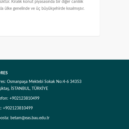
tür. Kiralık konut piyasasında bir diğer canlılık
sla ülke genelinde ve üç büyükşehirde kısalmıştır.
RES
res: Osmanpaşa Mektebi Sokak No:4-6 34353
şiktaş, İSTANBUL, TÜRKİYE
lefon: +902123810499
x: +902123810499
posta: betam@eas.bau.edu.tr