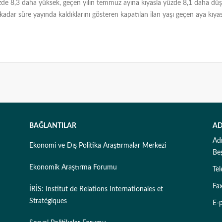
üzde 8,3 daha yüksek, geçen yılın temmuz ayına kıyasla yüzde 8,1 daha düşük
e kadar süre yayında kaldıklarını gösteren kapatılan ilan yaşı geçen aya kıya
BAĞLANTILAR
AD
Ad
Ekonomi ve Dış Politika Araştırmalar Merkezi
Be
Ekonomik Araştırma Forumu
Te
Fa
İRİS: Institut de Relations Internationales et
Stratégiques
E-