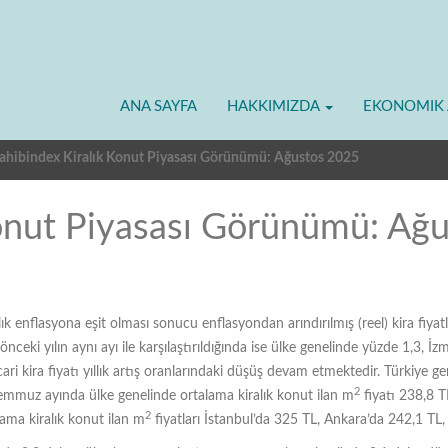
ANA SAYFA
HAKKIMIZDA
EKONOMIK 
ahibindex Kiralık Konut Piyasası Görünümü: Ağustos 2025
Konut Piyasası Görünümü: Ağ
ık enflasyona eşit olması sonucu enflasyondan arındırılmış (reel) kira fiyat
önceki yılın aynı ayı ile karşılaştırıldığında ise ülke genelinde yüzde 1,3, İ
ri kira fiyatı yıllık artış oranlarındaki düşüş devam etmektedir. Türkiye ge
2
emmuz ayında ülke genelinde ortalama kiralık konut ilan m
fiyatı 238,8 TL
2
ama kiralık konut ilan m
fiyatları İstanbul’da 325 TL, Ankara’da 242,1 TL, 