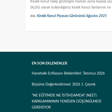
Kiralık konut talep göstergesi haziran ayına kıyasla y
ölçütü olarak kullandığımız kiralık konut ilanlarının n
doc.
Kiralık Konut Piyasası Görünümü Ağustos 2025
EN SON EKLENENLER
Hanehalkı Enflasyon Beklentileri: Temmuz 2026
Büyüme Değerlendirmesi: 2026 1. Çeyrek
“NE EĞİTİMDE NE İSTİHDAMDA” (NEET)
KAPASAMINININ YENİDEN DÜŞÜNÜLMESİ
GEREKİYOR